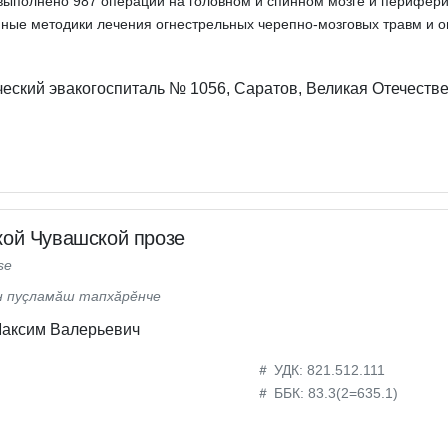
выполнено 987 операций на головном и спинном мозге и перифер
ные методики лечения огнестрельных черепно-мозговых травм и о
еский эвакогоспиталь № 1056, Саратов, Великая Отечестве
ской Чувашской прозе
se
н пуçламăш тапхăрĕнче
Максим Валерьевич
УДК: 821.512.111
ББК: 83.3(2=635.1)