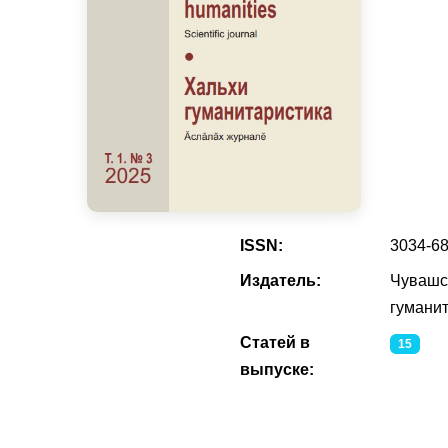
ISSN:
3034-6
Издатель:
Чувашс
гумани
Статей в
15
выпуске: