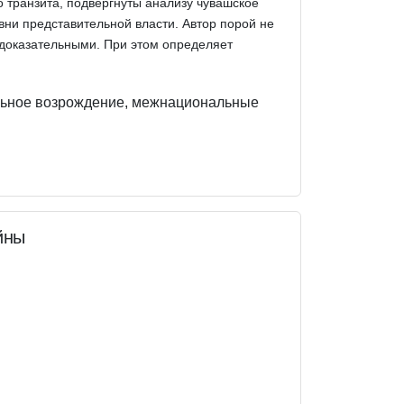
о транзита, подвергнуты анализу чувашское
вни представительной власти. Автор порой не
здоказательными. При этом определяет
льное возрождение, межнациональные
йны
)