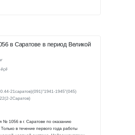
056 в Саратове в период Великой
ar
 ĕçĕ
0.44-21саратов)(091)"1941-1945"(045)
622(2-2Саратов)
 № 1056 в г. Саратове по оказанию
олько в течение первого года работы