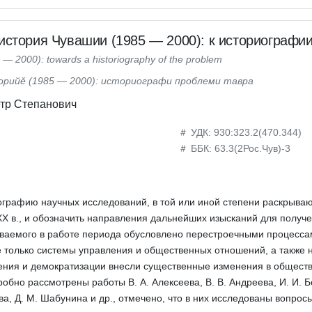
история Чувашии (1985 — 2000): к историографи
85 — 2000): towards a historiography of the problem
рийě (1985 — 2000): историографи проблеми тавра
тр Степанович
УДК: 930:323.2(470.344)
ББК: 63.3(2Рос.Чув)-3
ографию научных исследований, в той или иной степени раскрыв
Х в., и обозначить направления дальнейших изысканий для получе
иваемого в работе периода обусловлено перестроечными процессам
е только системы управления и общественных отношений, а также 
ния и демократизации внесли существенные изменения в обществе
обно рассмотрены работы В. А. Алексеева, В. В. Андреева, И. И. Бой
ова, Д. М. Шабунина и др., отмечено, что в них исследованы вопро