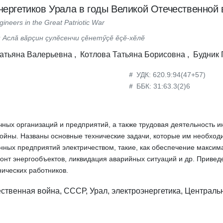
нергетиков Урала в годы Великой Отечественной
gineers in the Great Patriotic War
 Аслă вăрçин çулĕсенчи çĕнетӳçĕ ĕçĕ-хĕлĕ
атьяна Валерьевна ,
Котлова Татьяна Борисовна ,
Будник 
УДК: 620.9:94(47+57)
ББК: 31:63.3(2)6
учных организаций и предприятий, а также трудовая деятельность и
войны. Названы основные технические задачи, которые им необход
ых предприятий электричеством, такие, как обеспечение максима
монт энергообъектов, ликвидация аварийных ситуаций и др. Приве
ических работников.
ственная война, СССР, Урал, электроэнергетика, Централь