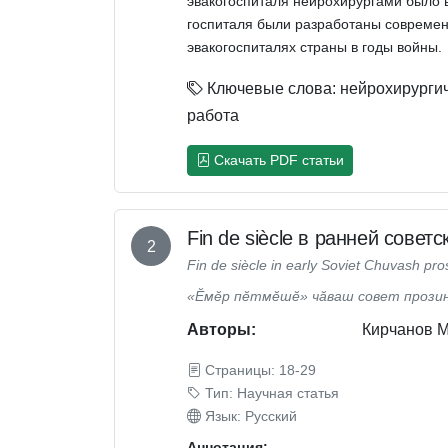
эвакогоспиталя нейрохирургами было 
госпиталя были разработаны современ
эвакогоспиталях страны в годы войны.
Ключевые слова: нейрохирургич
работа
Скачать PDF статьи
Fin de siècle в ранней совет
2
Fin de siècle in early Soviet Chuvash pro
«Ĕмĕр пĕтмĕшĕ» чăваш совет прози
Авторы:
Кирчанов 
Страницы: 18-29
Тип: Научная статья
Язык: Русский
Аннотация: