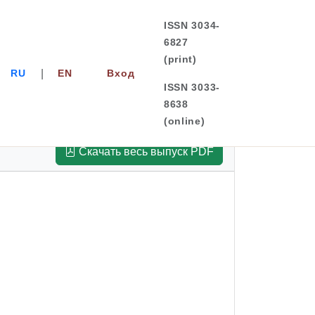
ISSN 3034-
6827
(print)
|
RU
EN
Вход
ISSN 3033-
8638
(online)
Скачать весь выпуск PDF