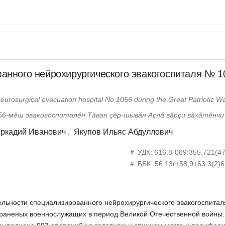
анного нейрохирургического эвакогоспиталя № 1
 neurosurgical evacuation hospital No 1056 during the Great Patriotic W
6-мĕш эвакогоспиталĕн Тăван çĕр-шывăн Аслă вăрçи вăхăтĕнчи
Аркадий Иванович ,
Якупов Ильяс Абдуллович
УДК: 616.8-089:355.721(47
ББК: 56.13г+58,9+63.3(2)
льности специализированного нейрохирургического эвакогоспиталя
аненых военнослужащих в период Великой Отечественной войны. Т