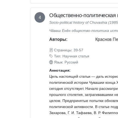
Общественно-политическая 
4
Socio-political history of Chuvashia (19
Чăваш Енěн общество-политика исто
Авторы:
Краснов Пе
Страницы: 39-57
Тип: Научная статья
Язык: Русский
Аннотация:
Цель настоящей статьи — дать истори
политической истории Чувашии конца Х
сегодня отсутствует. Начало рассматр
прошлого столетия, затрагивавшими н
целом. Предпринятые попытки обновле
политической активности. В статье подр
Захарова, Г. И. Тафаева, В. Р. Филипп