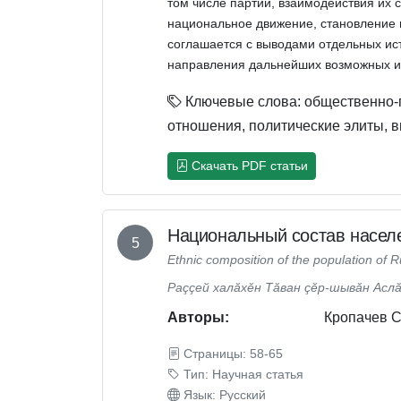
том числе партий, взаимодействия их 
национальное движение, становление в
соглашается с выводами отдельных ис
направления дальнейших возможных ис
Ключевые слова: общественно-п
отношения, политические элиты, 
Скачать PDF статьи
Национальный состав насел
5
Ethnic composition of the population of R
Раççей халăхĕн Тăван çĕр-шывăн Асл
Авторы:
Кропачев С
Страницы: 58-65
Тип: Научная статья
Язык: Русский