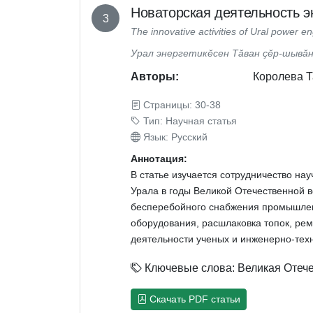
Новаторская деятельность э
3
The innovative activities of Ural power en
Урал энергетикĕсен Тăван çĕр-шывăн
Авторы:
Королева Т
Страницы: 30-38
Тип: Научная статья
Язык: Русский
Аннотация:
В статье изучается сотрудничество на
Урала в годы Великой Отечественной 
бесперебойного снабжения промышленн
оборудования, расшлаковка топок, ре
деятельности ученых и инженерно-техн
Ключевые слова: Великая Отече
Скачать PDF статьи