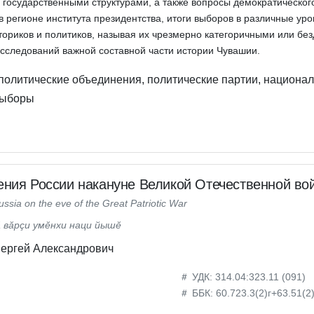
с государственными структурами, а также вопросы демократическог
 регионе института президентства, итоги выборов в различные уро
ториков и политиков, называя их чрезмерно категоричными или бе
следований важной составной части истории Чувашии.
олитические объединения, политические партии, национа
выборы
ения России накануне Великой Отечественной во
ussia on the eve of the Great Patriotic War
ă вăрçи умĕнхи наци йышĕ
ергей Александрович
УДК: 314.04:323.11 (091)
ББК: 60.723.3(2)г+63.51(2