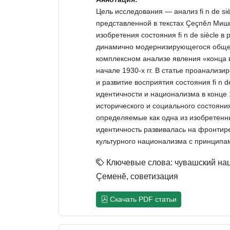
Цель исследования — анализ fi n de si
представленной в текстах Çеçпĕл Ми
изобретения состояния fi n de siècle 
динамично модернизирующегося общест
комплексном анализе явления «конца 
начале 1930-х гг. В статье проанализ
и развитие восприятия состояния fi n d
идентичности и национализма в конце 
исторического и социального состояния
определяемые как одна из изобретенны
идентичность развивалась на фронтире
культурного национализма с принципам
Ключевые слова: чувашский наци
Çеменĕ, советизация
Скачать PDF статьи