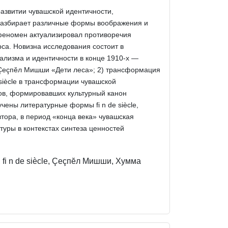
 развитии чувашской идентичности,
разбирает различные формы воображения и
ый феномен актуализировал противоречия
са. Новизна исследования состоит в
ализма и идентичности в конце 1910-х —
зе Çеçпĕл Мишши «Дети леса»; 2) трансформация
e siècle в трансформации чувашской
вов, формировавших культурный канон
чены литературные формы fi n de siècle,
тора, в период «конца века» чувашская
туры в контекстах синтеза ценностей
fi n de siècle, Çеçпĕл Мишши, Хумма