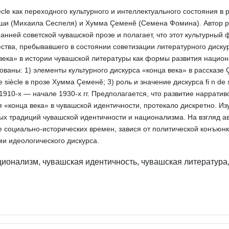
ècle как переходного культурного и интеллектуального состояния в
шши (Михаила Сеспеля) и Хумма Çеменĕ (Семена Фомина). Автор 
в ранней советской чувашской прозе и полагает, что этот культурн
ва, пребывавшего в состоянии советизации литературного дискур
века» в истории чувашской литературы как формы развития национ
ированы: 1) элементы культурного дискурса «конца века» в расска
e siècle в прозе Хумма Çеменĕ; 3) роль и значение дискурса fi n d
1910-х — начале 1930-х гг. Предполагается, что развитие наррати
 «конца века» в чувашской идентичности, протекало дискретно. Изу
х традиций чувашской идентичности и национализма. На взгляд ав
 социально-исторических времен, завися от политической конъюнк
и идеологического дискурса.
онализм, чувашская идентичность, чувашская литература, 